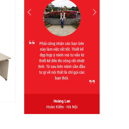
Tôi rất hài lòng với phong cách
thiết kế trẻ trung, hiện đại trong
ý tưởng của các bạn. Sự nhiệt
tình, tỉ mỉ của các bạn đã mang
lại cho chúng tôi một sản phẩm
hoàn hảo cả về chất lượng và
thẩm mỹ.
Tuấn Dũng
Cầu Giấy - Hà Nội