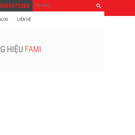
0965972363
Trang chủ
›
Bàn - Tủ văn phòng Fami
ALOG
LIÊN HỆ
G HIỆU
FAMI