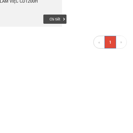
LÀM VIỆC CD1200H
Chi tiết
»
«
1