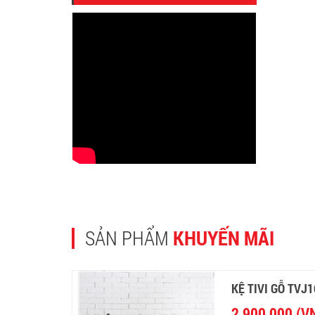
SẢN PHẨM
KHUYẾN MÃI
KỆ TIVI GỖ TVJ
2,900,000 (V