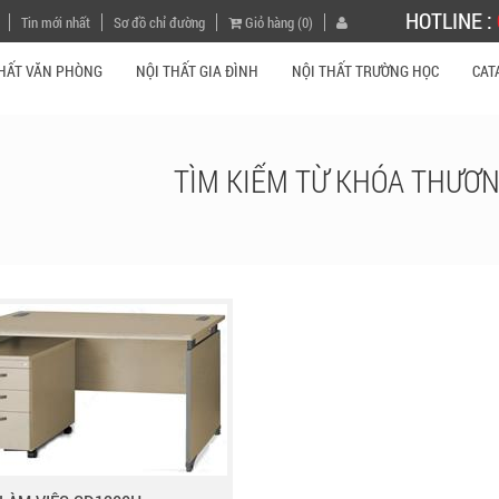
HOTLINE :
Tin mới nhất
Sơ đồ chỉ đường
Giỏ hàng (0)
THẤT VĂN PHÒNG
NỘI THẤT GIA ĐÌNH
NỘI THẤT TRƯỜNG HỌC
CAT
TÌM KIẾM TỪ KHÓA
THƯƠN