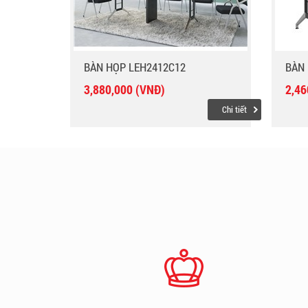
BÀN HỌP LEH2412C12
BÀN 
3,880,000 (VNĐ)
2,46
Chi tiết