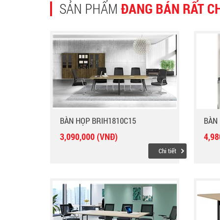
SẢN PHẨM
ĐANG BÁN RẤT C
BÀN HỌP BRIH1810C15
BÀN 
3,090,000 (VNĐ)
4,98
Chi tiết