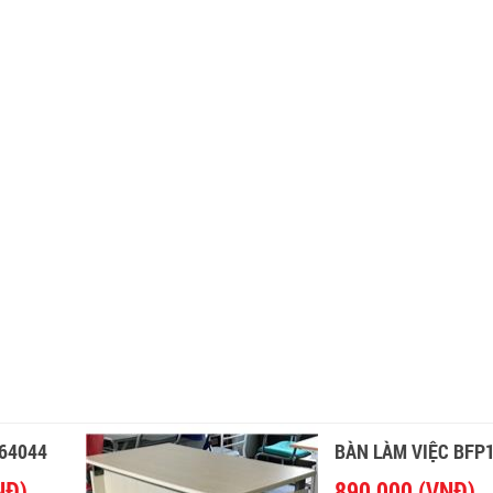
164044
BÀN LÀM VIỆC BFP
NĐ)
890,000 (VNĐ)