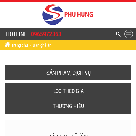
HOTLINE :
0965972363
Trang chủ
›
Bàn ghế ăn
SẢN PHẨM, DỊCH VỤ
LỌC THEO GIÁ
THƯƠNG HIỆU