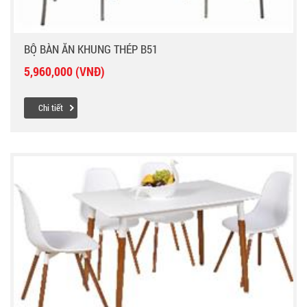
BỘ BÀN ĂN KHUNG THÉP B51
5,960,000 (VNĐ)
Chi tiết