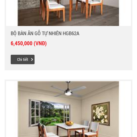
BỘ BÀN ĂN GỖ TỰ NHIÊN HGB62A
6,450,000 (VNĐ)
Chi tiết