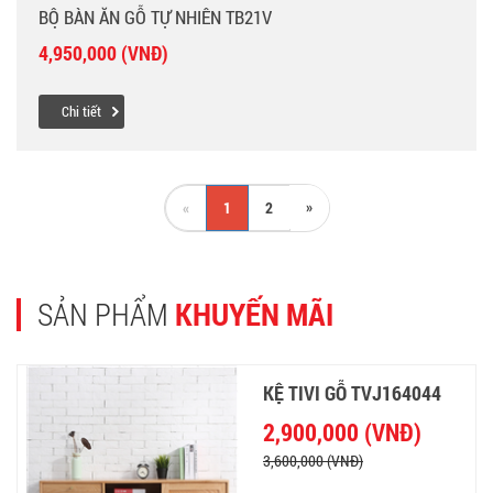
BỘ BÀN ĂN GỖ TỰ NHIÊN TB21V
4,950,000 (VNĐ)
Chi tiết
»
«
1
2
SẢN PHẨM
KHUYẾN MÃI
KỆ TIVI GỖ TVJ164044
2,900,000 (VNĐ)
3,600,000 (VNĐ)