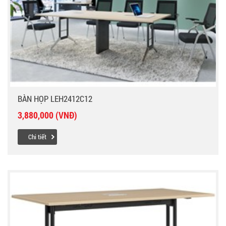
BÀN HỌP LEH2412C12
3,880,000 (VNĐ)
Chi tiết