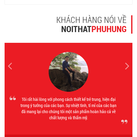
KHÁCH HÀNG NÓI VỀ
NOITHAT
PHUHUNG
Tôi rất hài lòng với phong cách thiết kế trẻ trung, hiện đại
trong ý tưởng của các bạn. Sự nhiệt tình, tỉ mỉ của các bạn
đã mang lại cho chúng tôi một sản phẩm hoàn hảo cả về
chất lượng và thẩm mỹ.