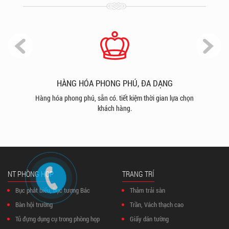
HÀNG HÓA PHONG PHÚ, ĐA DẠNG
hu
Hàng hóa phong phú, sẵn có. tiết kiệm thời gian lựa chọn
S
khách hàng.
mỹ,
NT PHÒNG HỌP
TRANG TRÍ
Bục phát biểu, bục tượng Bác
Thảm trải sàn
Bàn hội trường
Trần, Vách thạch cao
Tủ đựng dụng cụ trong phòng họp
Giấy dán tường