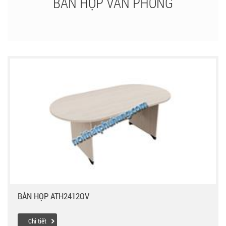
BÀN HỌP VĂN PHÒNG
BÀN HỌP ATH2412OV
Chi tiết