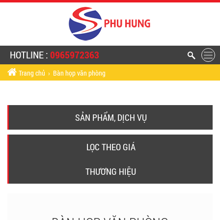
HOTLINE :
0965972363
Trang chủ
›
Bàn họp văn phòng
SẢN PHẨM, DỊCH VỤ
LỌC THEO GIÁ
THƯƠNG HIỆU