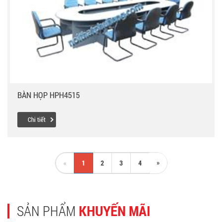
BÀN HỌP HPH4515
Chi tiết
»
«
1
2
3
4
SẢN PHẨM
KHUYẾN MÃI