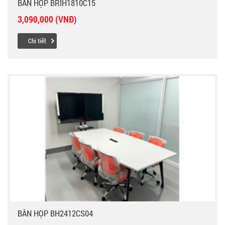
BÀN HỌP BRIH1810C15
3,090,000 (VNĐ)
Chi tiết
BÀN HỌP BH2412CS04