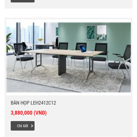
BÀN HỌP LEH2412C12
3,880,000 (VNĐ)
Chi tiết