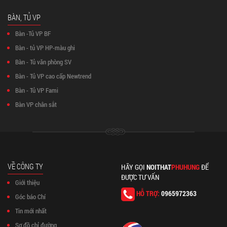
BÀN, TỦ VP
Bàn -Tủ VP BF
Bàn - tủ VP HP-màu ghi
Bàn - Tủ văn phòng SV
Bàn - Tủ VP cao cấp Newtrend
Bàn - Tủ VP Fami
Bàn VP chân sắt
VỀ CÔNG TY
HÃY GỌI
NOITHAT
PHUHUNG
ĐỂ
ĐƯỢC TƯ VẤN
Giới thiệu
HỖ TRỢ:
0965972363
Góc báo Chí
Tin mới nhất
Sơ đồ chỉ đường