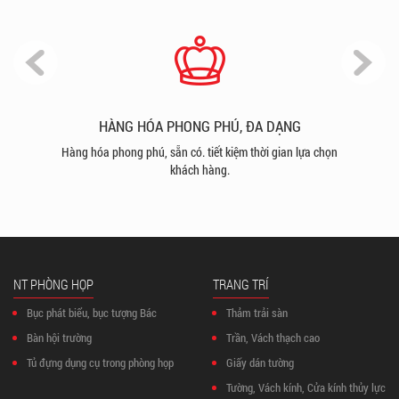
HÀNG HÓA PHONG PHÚ, ĐA DẠNG
hu
Hàng hóa phong phú, sẵn có. tiết kiệm thời gian lựa chọn
S
khách hàng.
mỹ,
NT PHÒNG HỌP
TRANG TRÍ
Bục phát biểu, bục tượng Bác
Thảm trải sàn
Bàn hội trường
Trần, Vách thạch cao
Tủ đựng dụng cụ trong phòng họp
Giấy dán tường
Tường, Vách kính, Cửa kính thủy lực