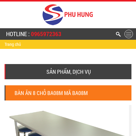
HOTLINE :
0965972363
Trang chủ
SẢN PHẨM, DỊCH VỤ
BÀN ĂN 8 CHỖ BA08M MÃ BA08M