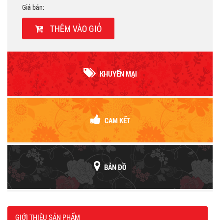
Giá bán:
THÊM VÀO GIỎ
KHUYẾN MẠI
CAM KẾT
BẢN ĐỒ
GIỚI THIỆU SẢN PHẨM