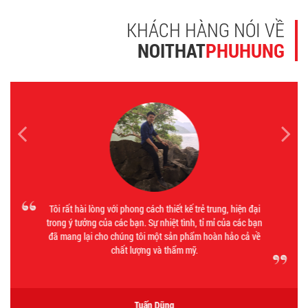
KHÁCH HÀNG NÓI VỀ
NOITHAT
PHUHUNG
Tôi rất hài lòng với phong cách thiết kế trẻ trung, hiện đại
trong ý tưởng của các bạn. Sự nhiệt tình, tỉ mỉ của các bạn
đã mang lại cho chúng tôi một sản phẩm hoàn hảo cả về
chất lượng và thẩm mỹ.
Tuấn Dũng