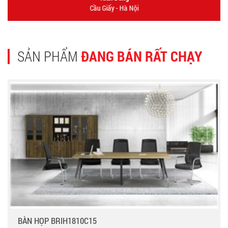
Cầu Giấy - Hà Nội
SẢN PHẨM
ĐANG BÁN RẤT CHẠY
BÀN HỌP BRIH1810C15